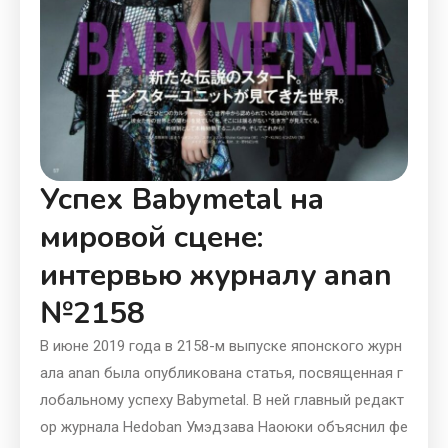
Успех Babymetal на
мировой сцене:
интервью журналу anan
№2158
В июне 2019 года в 2158-м выпуске японского журн
ала anan была опубликована статья, посвященная г
лобальному успеху Babymetal. В ней главный редакт
ор журнала Hedoban Умэдзава Наоюки объяснил фе