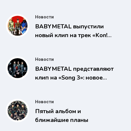
агентство Amuse — новое
веха в истории
Новости
BABYMETAL
BABYMETAL выпустили
новый клип на трек «Kon!
Kon!» совместно с
Bloodywood
Новости
BABYMETAL представляют
клип на «Song 3»: новое
измерение мощи металла
Новости
Пятый альбом и
ближайшие планы