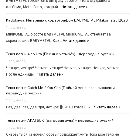
BABYMETAL готовится к выпуску своего пятого студийного
альбома, Metal Forth, который …
Читать далее »
Kadokawa: Интервью с хореографом BABYMETAL Mikikometal [2020]
1 год назад
MIKIKOMETAL о росте BABYMETAL MIKIKOMETAL отвечает за
хореографию BABYMETAL. Как …
Читать далее »
Текст песни 4 no Uta (Песня о четырёх) – перевод на русский
1 год назад
Четыре, четыре! Четыре, четыре! Четыре, четыре! Четыре, четыре!
После единицы …
Читать далее »
Текст песни Catch Me If You Can (Поймай меня, если сможешь) –
перевод на русский
1 год назад
Раз, два, раз, два, три, четыре! [[Эй! Ты готов? Ты …
Читать далее »
Текст песни AKATSUKI (Багровая луна) – перевод на русский
1 год назад
Сквозь тысячи ночейлюбовь продолжает жить.Пока моё тело не