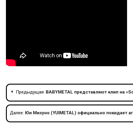
Навигация
Предыдущая:
BABYMETAL представляют клип на «So
по
записям
Далее:
Юи Мизуно (YUIMETAL) официально покидает а