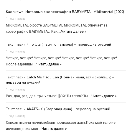
Kadokawa: Интервью с хореографом BABYMETAL Mikikometal [2020]
1 год назад
MIKIKOMETAL о росте BABYMETAL MIKIKOMETAL отвечает за
хореографию BABYMETAL. Как …
Читать далее »
Текст песни 4 no Uta (Песня о четырёх) – перевод на русский
1 год назад
Четыре, четыре! Четыре, четыре! Четыре, четыре! Четыре, четыре!
После единицы …
Читать далее »
Текст песни Catch Me If You Can (Поймай меня, если сможешь) –
перевод на русский
1 год назад
Раз, два, раз, два, три, четыре! [[Эй! Ты готов? Ты …
Читать далее »
Текст песни AKATSUKI (Багровая луна) – перевод на русский
1 год назад
Сквозь тысячи ночейлюбовь продолжает жить.Пока моё тело не
исчезнет,пока моя …
Читать далее »